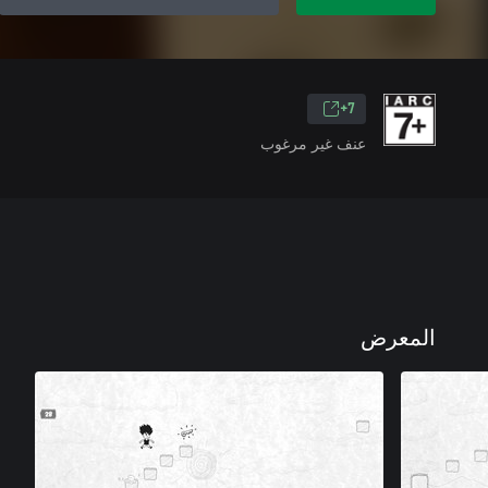
7+
عنف غير مرغوب
المعرض