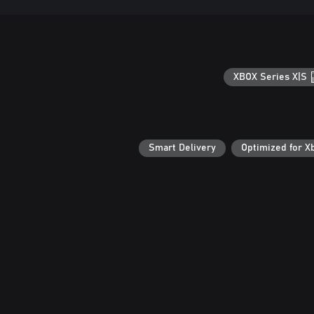
XBOX Series X|S
Smart Delivery
Optimized for X