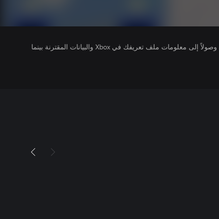
يتلقى ناشرو الألعاب التي تقوم بتشغيلها وصولاً إلى معلومات ملف تعريفك في Xbox والبيانات المقترنة بينما