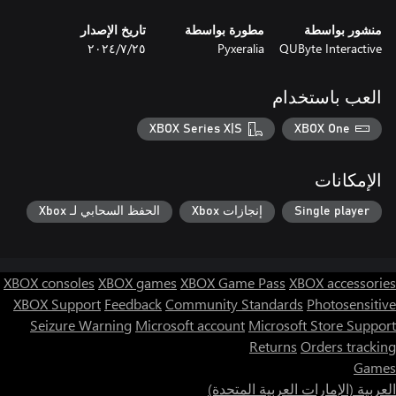
منشور بواسطة
مطورة بواسطة
تاريخ الإصدار
QUByte Interactive
Pyxeralia
٢٥‏/٧‏/٢٠٢٤
العب باستخدام
XBOX Series X|S
XBOX One
الإمكانات
Single player
إنجازات Xbox
الحفظ السحابي لـ Xbox
XBOX consoles
XBOX games
XBOX Game Pass
XBOX accessories
XBOX Support
Feedback
Community Standards
Photosensitive
Seizure Warning
Microsoft account
Microsoft Store Support
Returns
Orders tracking
Games
العربية (الإمارات العربية المتحدة)