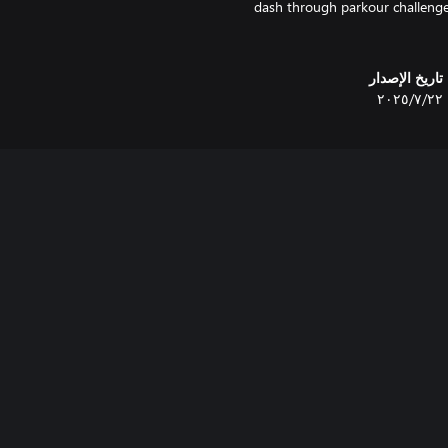
dash through parkour challenges
تاريخ الإصدار
٢٢‏/٧‏/٢٠٢٥