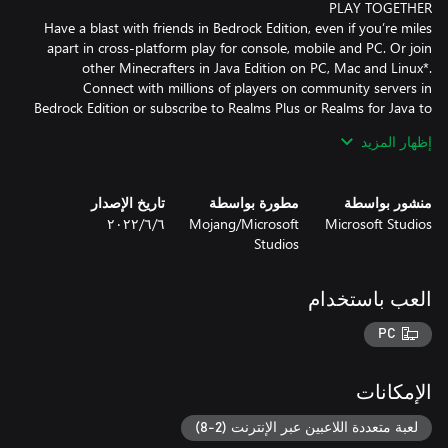
Have a blast with friends in Bedrock Edition, even if you’re miles
apart in cross-platform play for console, mobile and PC. Or join
other Minecrafters in Java Edition on PC, Mac and Linux*.
Connect with millions of players on community servers in
Bedrock Edition or subscribe to Realms Plus or Realms for Java to
إظهار المزيد
Get creator-made add-ons, thrilling worlds, and stylish cosmetics
منشور بواسطة
مطورة بواسطة
تاريخ الإصدار
on Minecraft Marketplace, only on Bedrock Edition. Subscribe to
Microsoft Studios
Mojang/Microsoft
٦‏/٦‏/٢٠٢٢
Marketplace Pass (or Realms Plus) for Bedrock Edition to access
Studios
150+ worlds, skin & textures packs, and more – refreshed
العب باستخدام
NOTE: Worlds/saves from Minecraft: Java Edition are not
PC
For players *not* using Windows 10 or Windows 11, please go to
Minecraft.net/download to get the Minecraft Launcher for your
الإمكانات
operating system and access your game. For more information
on how to use the Minecraft Launcher, check out
لعبة متعددة اللاعبين عبر الإنترنت (2-8)