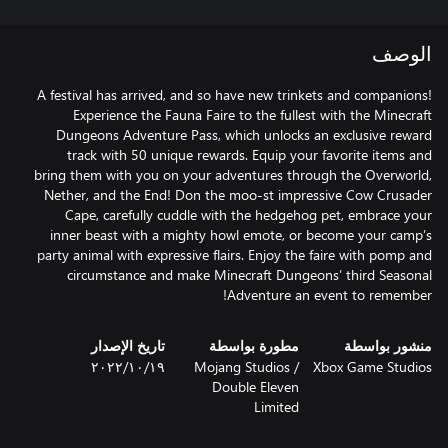
الوصف
A festival has arrived, and so have new trinkets and companions!
Experience the Fauna Faire to the fullest with the Minecraft
Dungeons Adventure Pass, which unlocks an exclusive reward
track with 50 unique rewards. Equip your favorite items and
bring them with you on your adventures through the Overworld,
Nether, and the End! Don the moo-st impressive Cow Crusader
Cape, carefully cuddle with the hedgehog pet, embrace your
inner beast with a mighty howl emote, or become your camp’s
party animal with expressive flairs. Enjoy the faire with pomp and
circumstance and make Minecraft Dungeons’ third Seasonal
Adventure an event to remember!
منشور بواسطة
مطورة بواسطة
تاريخ الإصدار
Xbox Game Studios
Mojang Studios /
١٩‏/١٠‏/٢٠٢٢
‪Double Eleven
Limited