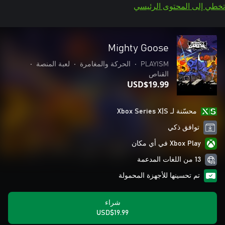
تخطي إلى المحتوى الرئيسي
Mighty Goose
PLAYISM
•
الحركة والمغامرة
•
لعبة المنصة
•
القناص
USD$19.99
محسّنة لـ Xbox Series X|S
توافق ذكي
Xbox Play في أي مكان
13 من اللغات المدعمة
تم تحسينها للأجهزة المحمولة
شراء
USD$19.99