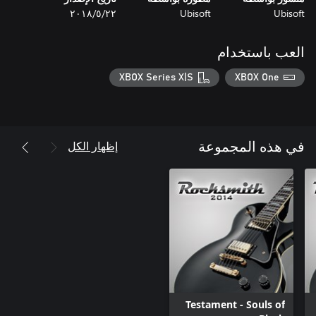
Ubisoft
Ubisoft
٢٢‏/٥‏/٢٠١٨
العب باستخدام
XBOX Series X|S
XBOX One
إظهار الكل
في هذه المجموعة
Testament - Souls of