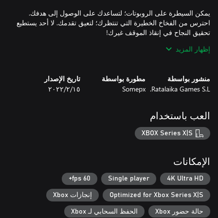
يمكن السيطرة على الروبوتات؛ لتساعدك على الوصول إلى هدفك.
احترس من الفخاخ الخطيرة التي تنتظرك؛ لتعيق تقدمك. لا أحد يستطيع
إظهار المزيد
منشور بواسطة
مطورة بواسطة
تاريخ الإصدار
Ratalaika Games S.L.
Somepx
١٥‏/٢‏/٢٠٢٢
* التحديات مفتوحة منذ البداية
العب باستخدام
XBOX Series X|S
الإمكانات
60 fps+
Single player
4K Ultra HD
Optimized for Xbox Series X|S
إنجازات Xbox
حالة حضور Xbox
الحفظ السحابي لـ Xbox