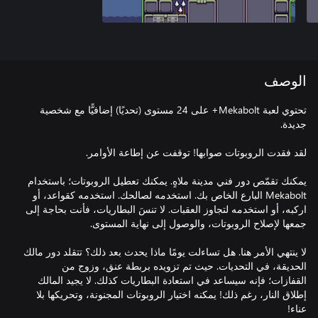
الوصف
تحتوي لعبة Mekabolt+ على 24 مستوى (تحديًا) إضافيًّا مع شخصية
يمكنك تقمّص دور فني مدينة ملاهٍ. يمكنك تعطيل الروبوتات؛ باستخدام
Mekabolt البارع الخاص بك. استخدمه لصالحك. استخدمه كقواعد، أو
اركبه، أو استخدمه لتجاوز العقبات. لا تنسَ البطاريات، فأنت بحاجة إلى
لا ينتهي الأمر هنا. هل تساءلت يومًا ماذا يحدث بعد ذلك؟ تتقلد دور مالك
الحديقة، في التحديات. حيث تم تزويده بربطة عنق، وزوج من
القفازات؛ فإنه سيساعد في استعادة البطاريات كذلك. لا يجيد المالك
إطلاق النار، رغم ذلك! يمكنه اختيار الروبوتات المجنونة، وتحريكها بلا