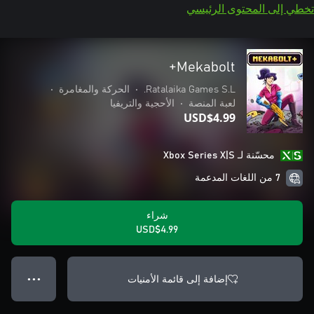
تخطي إلى المحتوى الرئيسي
Mekabolt+
Ratalaika Games S.L.
•
الحركة والمغامرة
•
لعبة المنصة
•
الأحجية والتريفيا
USD$4.99
محسّنة لـ Xbox Series X|S
7 من اللغات المدعمة
شراء
USD$4.99
إضافة إلى قائمة الأمنيات
● ● ●