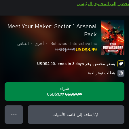
تخطي إلى المحتوى الرئيسي
Meet Your Maker: Sector 1 Arsenal
Pack
Behaviour Interactive Inc.
•
أخرى
•
القناص
USD$7.99
USD$3.99
بسعر مخفض: وفر USD$4.00، ends in 3 days
يتطلب توفر لعبة
شراء
USD$3.99
USD$7.99
إضافة إلى قائمة الأمنيات
● ● ●