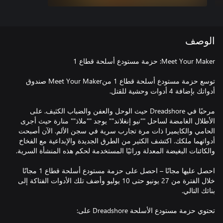
الوصف
توسع حزمة مستودع أسلحة قطاع 1 منMeet Your Maker صندوق
مرحبًا في Dreadshore حيث الوحل والعفن والضباب الكثيف. على
الأطلال الغامضة لساحل ""نيو إنغلاند"" يوجد ""ملاذ"" منارة حيث أجرى
الحامي والكايميرا ذات مرة تجارب سرية في سجن الألم. الآن أصبحت
أدواتهما ملكك. اكتشف الكثير من الطرق الجديدة والإبداعية مع الفخاخ
احصل عليها مجانًا – احصل على حزمة مستودع أسلحة قطاع 1 مجانًا
خلال الفترة من 27 يونيو حتى 10 يوليو وأضف تلك الأدوات الفتاكة إلى