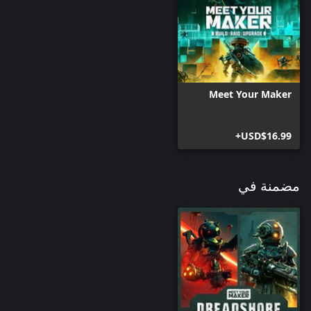
تفادي هجوم بطلقة واحدة. إن المدمر، الذي يتسم بالكفاءة والعدوانية،
اكتشفه نوتيلوس في مخزن أسلحة ""الملاذ"" خلال هروبه الدموي،
استخدم المدفع المدمر لتدمير أي شخص يعيق طريقه. يطلق هذا
Meet Your Maker
المدفع الثقيل القوي والمحمول ذخيرة متفجرة في قذيفة قابلة لإعادة
الاستخدام ليتسبب في انفجار موضعي يلحق ضررًا جسيمًا.
USD$16.99+
مضمنة في