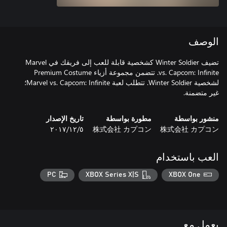
الوصف
تضيف Winter Soldier كشخصية قابلة للعب إلى فريقك في Marvel
vs. Capcom: Infinite. تتضمن مجموعة أزياء Premium Costume
لشخصية Winter Soldier. تتطلب لعبة Marvel vs. Capcom: Infinite؛
غير متضمنة.
منشور بواسطة
مطورة بواسطة
تاريخ الإصدار
株式会社 カプコン
株式会社 カプコン
٥‏/١٢‏/٢٠١٧
العب باستخدام
PC
XBOX Series X|S
XBOX One
يعمل مع