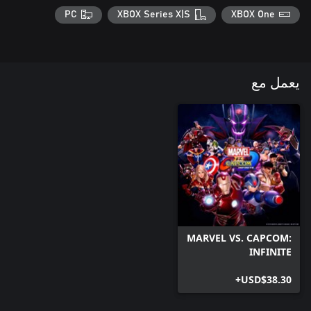
PC
XBOX Series X|S
XBOX One
يعمل مع
MARVEL VS. CAPCOM:
INFINITE
USD$38.30+