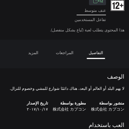
12+
عنف متوسط
تفاعل المستخدمين
هذا المحتوى يتطلب لعبة (تُباع بشكل منفصل).
التفاصيل
المراجعات
المزيد
الوصف
لا يهم البلد أو العالم أو البعد، هناك دائمًا شوارع للمشي وخصوم للنزال.
منشور بواسطة
مطورة بواسطة
تاريخ الإصدار
株式会社 カプコン
株式会社 カプコン
١٧‏/١٠‏/٢٠١٧
العب باستخدام