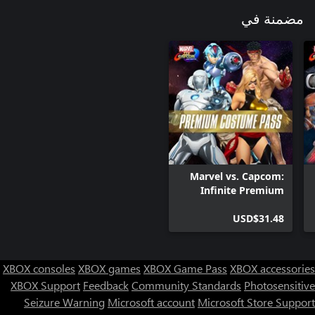
مضمنة في
Marvel vs. Capcom:
Infinite Premium
Costume Pass
USD$31.48
XBOX consoles
XBOX games
XBOX Game Pass
XBOX accessories
XBOX Support
Feedback
Community Standards
Photosensitive
Seizure Warning
Microsoft account
Microsoft Store Support