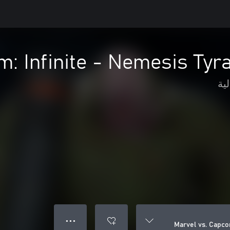
m: Infinite - Nemesis Ty
لية
● ● ●
Marvel vs. Capco