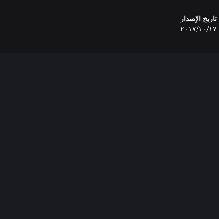
تاريخ الإصدار
١٧‏/١٠‏/٢٠١٧