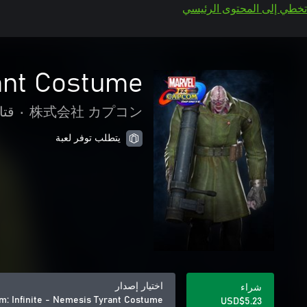
تخطي إلى المحتوى الرئيسي
rant Costume
株式会社 カプコン
•
قتا
يتطلب توفر لعبة
اختيار إصدار
شراء
m: Infinite - Nemesis Tyrant Costume
USD$5.23