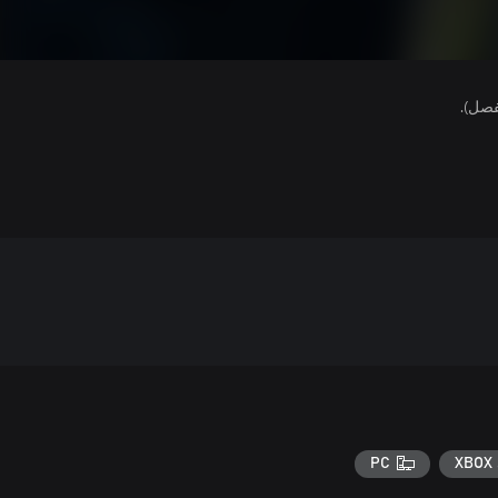
فصل).
PC
XBOX 