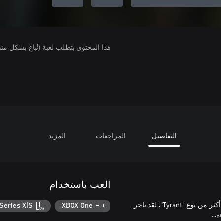
هذا المحتوى يتطلب لعبة (تُباع بشكل من
التفاصيل
المراجعات
المزيد
العب باستخدام
لقد أسفرت تجارب المظلة عن العديد من تنوعات B.O.W.، بما في ذلك أكثر من نوع "Tyrant". لقد تاجر
Series X|S
XBOX One