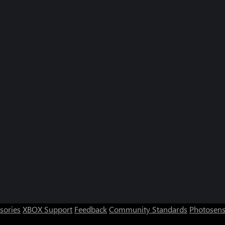
sories
XBOX Support
Feedback
Community Standards
Photosens