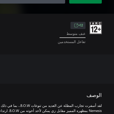
12+
عنف متوسط
تفاعل المستخدمين
الوصف
Nemesis بمظهره المميز مقابل زي يمكن لأحد أخوته من B.O.W. ارتداءه...