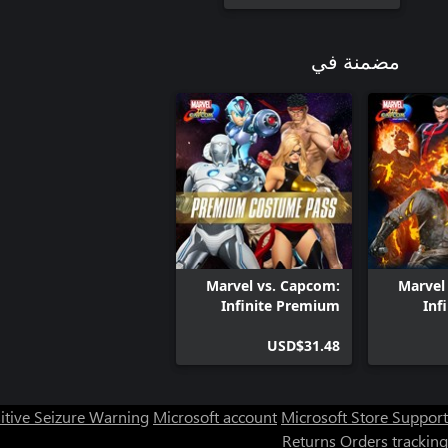
مضمنة في
Marvel vs. Capcom:
Marvel
Infinite Premium
Inf
Costume Pass
Mast
USD$31.48
itive Seizure Warning
Microsoft account
Microsoft Store Support
Returns
Orders tracking