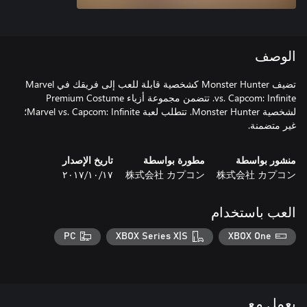
الوصف
تضيف Monster Hunter كشخصية قابلة للعب إلى فريقك في Marvel
vs. Capcom: Infinite. تتضمن مجموعة أزياء Premium Costume
لشخصية Monster Hunter. تتطلب لعبة Marvel vs. Capcom: Infinite؛
غير متضمنة.
منشور بواسطة
مطورة بواسطة
تاريخ الإصدار
株式会社 カプコン
株式会社 カプコン
١٧‏/١٠‏/٢٠١٧
العب باستخدام
PC
XBOX Series X|S
XBOX One
يعمل مع