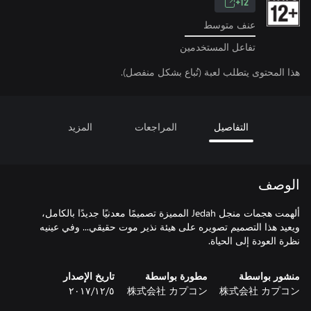
12+
عنف متوسط
تفاعل المستخدمين
هذا المحتوى يتطلب لعبة (تُباع بشكل منفصل).
التفاصيل
المراجعات
المزيد
الوصف
ألهمت هجمات منجل Jedah المميزة تصميمًا معدنيًا جديدًا بالكامل،
ويعيد هذا التصميم تصويره على هيئة نذير موت حقيقي... وفي عينيه
نظرة العودة إلى الحياة.
منشور بواسطة
مطورة بواسطة
تاريخ الإصدار
株式会社 カプコン
株式会社 カプコン
٥‏/١٢‏/٢٠١٧