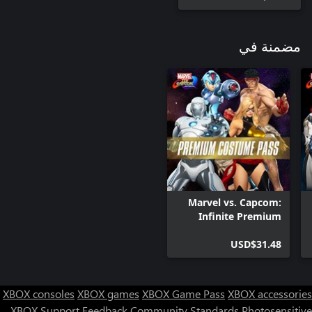
مضمنة في
Marvel vs. Capcom:
Infinite Premium
Costume Pass
USD$31.48
XBOX consoles
XBOX games
XBOX Game Pass
XBOX accessories
XBOX Support
Feedback
Community Standards
Photosensitive