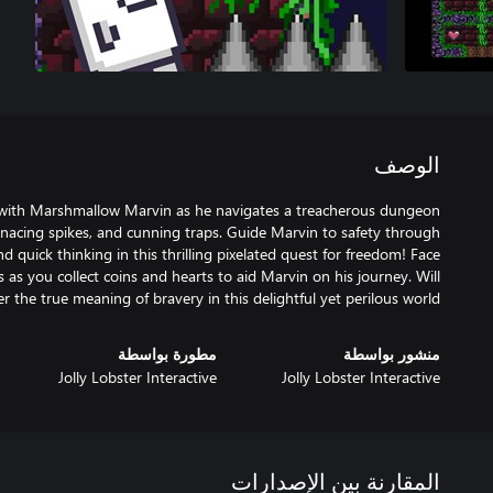
الوصف
with Marshmallow Marvin as he navigates a treacherous dungeon
menacing spikes, and cunning traps. Guide Marvin to safety through
d quick thinking in this thrilling pixelated quest for freedom! Face
s as you collect coins and hearts to aid Marvin on his journey. Will
 the true meaning of bravery in this delightful yet perilous world?
منشور بواسطة
مطورة بواسطة
Jolly Lobster Interactive
Jolly Lobster Interactive
المقارنة بين الإصدارات