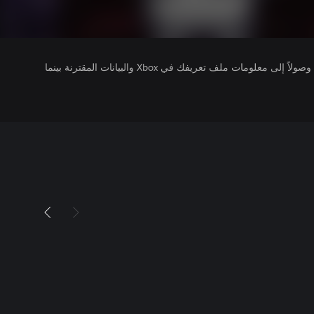
يتلقى ناشرو الألعاب التي تقوم بتشغيلها وصولاً إلى معلومات ملف تعريفك في Xbox والبيانات المقترنة بينما