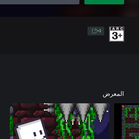
3+
المعرض