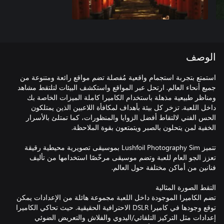
الوصف
استمتع بتجربة استجمام واقعية مُفصلة تضم مواقع رائعة ومتنوعة من
جميع أنحاء العالم. ارتحل عبر المواقع واستكشف البيئات لتلتقط مشاهد
ومناظر طبيعية مذهلة باستخدام الكاميرا كاملة الميزات الخاصة بك
داخل اللعبة. تزخر كل بيئة بأهداف لمكافأة اللاعبين الذين يمتلكون
الحس الفني لالتقاط أفضل الزوايا والمنظورات، كما تمتلئ بالأسرار
تتميز Lushfoil Photography Sim بموسيقى تصويرية محيطية رقيقة
تعزز الجو العام للعبة وتضم موسيقى مرخّصًا استخدامها من تأليف
تضم الكاميرا الموجودة داخل اللعبة مجموعة هائلة من الإعدادات يمكن
توقع وجودها في كاميرا DSLR الاحترافية الحقيقية. حيث تحاكي الكاميرا
إعدادات مثل التركيز التلقائي/اليدوي والفلاش والتعريض الضوئي