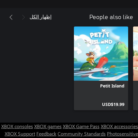
مرتحلاً ومصورًا دؤوبًا، آمل أن تستمتعوا بالجو العام والتفاصيل التي
حاولت وضعها في هذه البيئات. أتمنى من كل قلبي أن تحظوا بتجربة
إظهار الكل
People also like
مذهلة :')
Petit Island
USD$19.99
XBOX consoles
XBOX games
XBOX Game Pass
XBOX accessories
XBOX Support
Feedback
Community Standards
Photosensitive