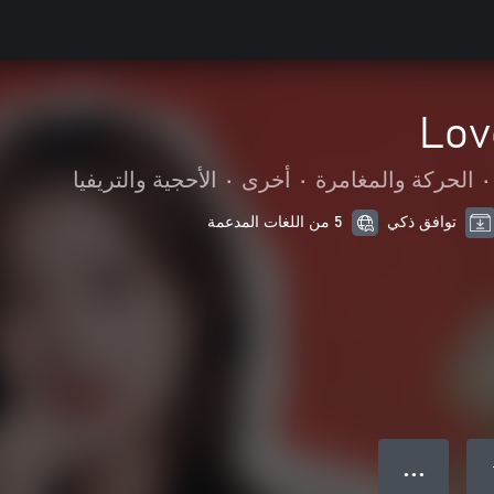
Lov
•
الحركة والمغامرة
•
أخرى
•
الأحجية والتريفيا
توافق ذكي
5 من اللغات المدعمة
● ● ●