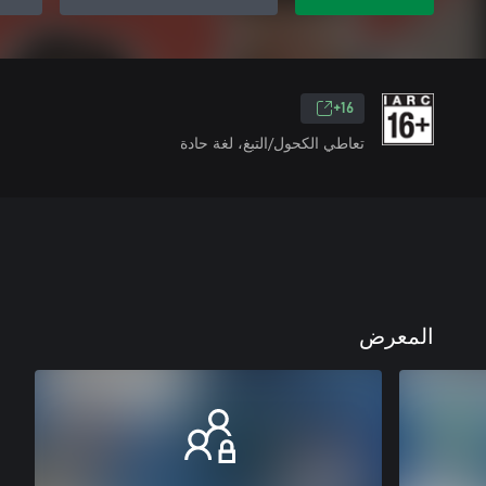
16+
تعاطي الكحول/التبغ، لغة حادة
المعرض