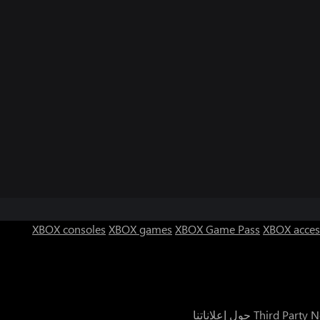
XBOX consoles
XBOX games
XBOX Game Pass
XBOX acces
Third Party N
حول إعلاناتنا