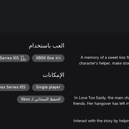
العب باستخدام
A memory of a sweet kiss fr
Series X|S
XBOX One
character's helper, make stor
الإمكانات
box Series X|S
Single player
In Love Too Easily, the main c
الحفظ السحابي لـ Xbox
friends. Her hangover has left
Interact with the story by help