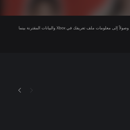
يتلقى ناشرو الألعاب التي تقوم بتشغيلها وصولاً إلى معلومات ملف تعريفك في Xbox والبيانات المقترنة بينما