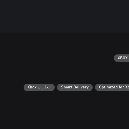
XBOX 
Optimized for X
Smart Delivery
إنجازات Xbox