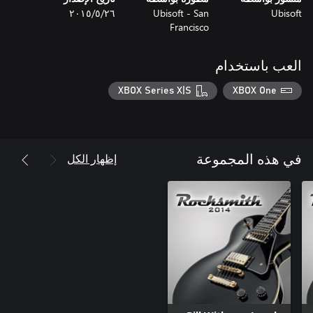
Ubisoft
Ubisoft - San
٢٦‏/٥‏/٢٠١٥
Francisco
العب باستخدام
XBOX Series X|S
XBOX One
إظهار الكل
في هذه المجموعة