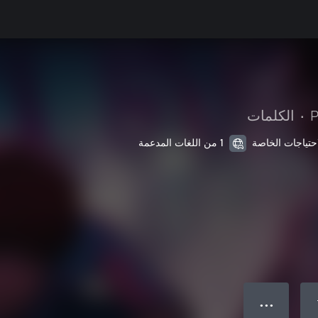
P
•
الكلمات
1 من اللغات المدعمة
● ● ●