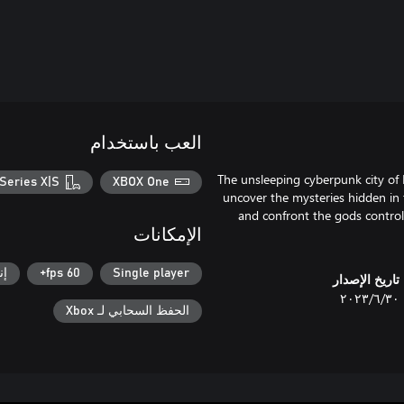
العب باستخدام
The unsleeping cyberpunk city of
Series X|S
XBOX One
uncover the mysteries hidden in t
and confront the gods controlli
الإمكانات
Single player
60 fps+
إن
تاريخ الإصدار
٣٠‏/٦‏/٢٠٢٣
الحفظ السحابي لـ Xbox