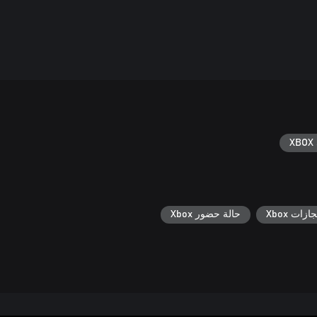
XBOX 
جازات Xbox
حالة حضور Xbox