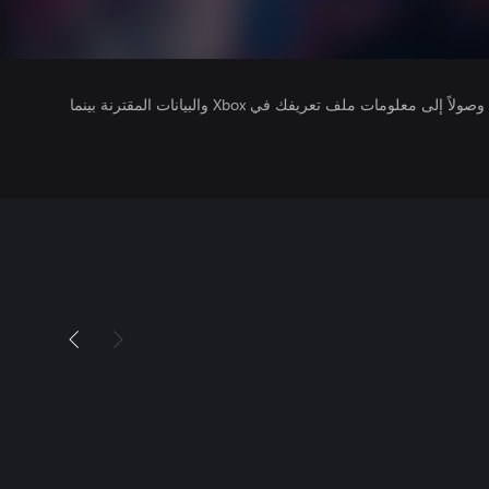
يتلقى ناشرو الألعاب التي تقوم بتشغيلها وصولاً إلى معلومات ملف تعريفك في Xbox والبيانات المقترنة بينما