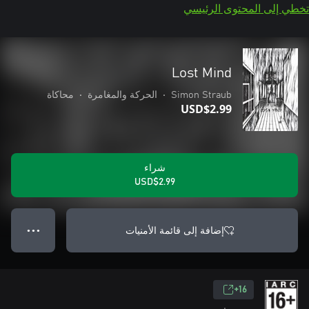
تخطي إلى المحتوى الرئيسي
Lost Mind
Simon Straub
•
الحركة والمغامرة
•
محاكاة
USD$2.99
شراء
USD$2.99
إضافة إلى قائمة الأمنيات
● ● ●
16+