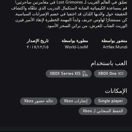
تعمّق في العالم الغريب لـ Lost Grimoires في مغامرتين ساحرتين!
قم بمساعدة الكيميائية الشابة لاستكمال التدريب الذي تتلقّاه واكتشاف
الحقيقة حول والديها اللذان قد اختفيا في خضم الإضرابات السياسية.
كن مستشارًا لهاوس جريف وابدأ المهمة الخطيرة لإنقاذ الأمير فيرن
الوريث الشاب للعرش، من براثن السحر الأسود.
منشور بواسطة
مطورة بواسطة
تاريخ الإصدار
Artfiex Mundi
World-LooM
١٥‏/١٢‏/٢٠١٧
العب باستخدام
XBOX Series X|S
XBOX One
الإمكانات
Single player
إنجازات Xbox
حالة حضور Xbox
الحفظ السحابي لـ Xbox