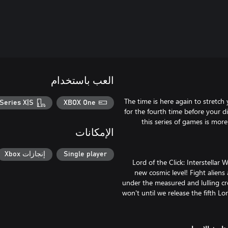
العب باستخدام
The time is here again to stretc
Series X|S
XBOX One
for the fourth time before your di
this series of games is mor
الإمكانات
Single player
إنجازات Xbox
Lord of the Click: Interstellar 
new cosmic level! Fight aliens 
under the measured and lulling cr
won't until we release the fifth L