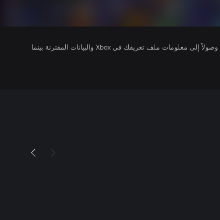
يتلقى ناشرو الألعاب التي تقوم بتشغيلها وصولاً إلى معلومات ملف تعريفك في Xbox والبيانات المقترنة بينما