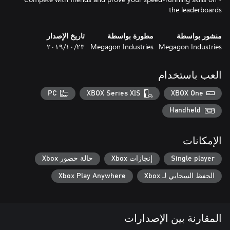
the leaderboards
منشور بواسطة
مطورة بواسطة
تاريخ الإصدار
Megagon Industries
Megagon Industries
٢٣‏/١٠‏/٢٠١٩
العب باستخدام
PC
XBOX Series X|S
XBOX One
Handheld
الإمكانات
Single player
إنجازات Xbox
حالة حضور Xbox
الحفظ السحابي لـ Xbox
Xbox Play Anywhere
المقارنة بين الإصدارات