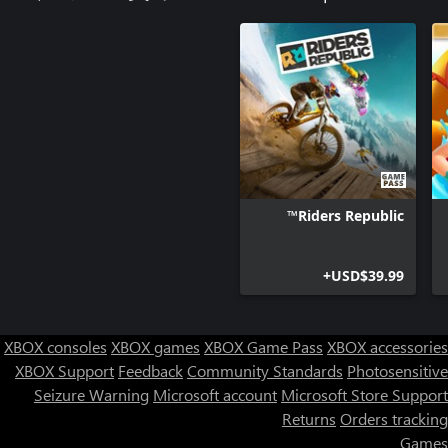
Riders Republic™
USD$39.99+
XBOX consoles
XBOX games
XBOX Game Pass
XBOX accessories
XBOX Support
Feedback
Community Standards
Photosensitive
Seizure Warning
Microsoft account
Microsoft Store Support
Returns
Orders tracking
Games