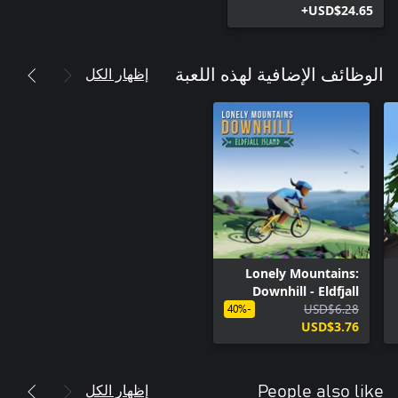
USD$24.65+
إظهار الكل
الوظائف الإضافية لهذه اللعبة
Lonely Mountains:
Downhill - Eldfjall
USD$6.28
Island
-40%
USD$3.76
إظهار الكل
People also like