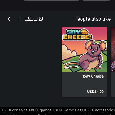
إظهار الكل
People also like
Say Cheese!
USD$4.99
XBOX consoles
XBOX games
XBOX Game Pass
XBOX accessories