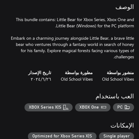
الوصف
This bundle contains: Little Bear for Xbox Series, Xbox One and
Embark on a charming journey alongside Little Bear, a brave little
bear who ventures through a fantasy world in search of honey
for his family. Explore magical forests facing various types of
challenges.
منشور بواسطة
مطورة بواسطة
تاريخ الإصدار
Old School Vibes
Old School Vibes
٢٦‏/٦‏/٢٠٢٤
العب باستخدام
XBOX Series X|S
XBOX One
PC
الإمكانات
Optimized for Xbox Series X|S
Single player