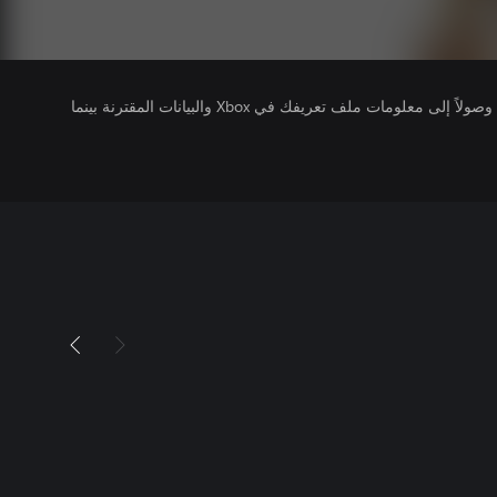
يتلقى ناشرو الألعاب التي تقوم بتشغيلها وصولاً إلى معلومات ملف تعريفك في Xbox والبيانات المقترنة بينما