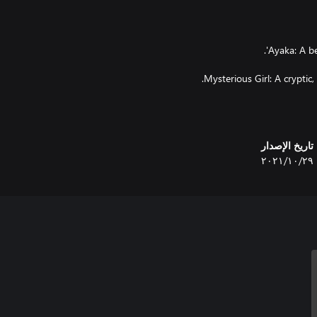
neko.works (neko dot work
تاريخ الإصدار
٢٩‏/١٠‏/٢٠٢١