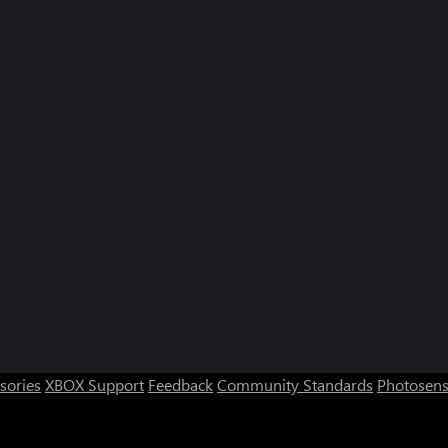
sories
XBOX Support
Feedback
Community Standards
Photosens