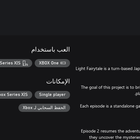
العب باستخدام
Series X|S
XBOX One
Light Fairytale is a turn-based J
الإمكانات
The goal of this project is to
box Series X|S
Single player
Each episode is a standalone ga
الحفظ السحابي لـ Xbox
Episode 2 resumes the adventure
they uncover the mysteries