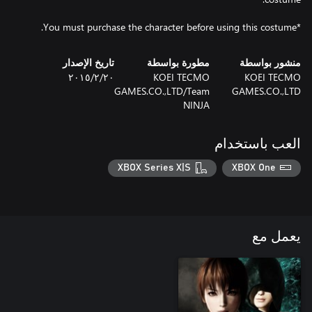
*You must purchase the character before using this costume.
منشور بواسطة
مطورة بواسطة
تاريخ الإصدار
KOEI TECMO
KOEI TECMO
٢٠‏/٢‏/٢٠١٥
GAMES.CO.,LTD/Team
GAMES.CO.,LTD
NINJA
العب باستخدام
XBOX Series X|S
XBOX One
يعمل مع