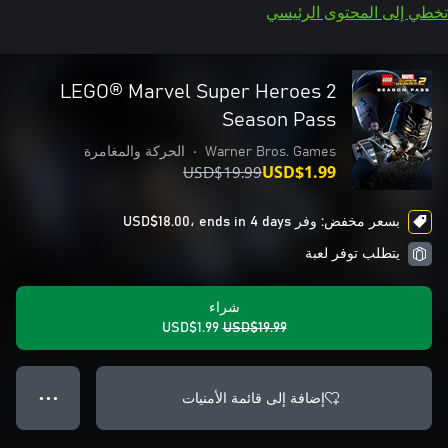
تخطي إلى المحتوى الرئيسي
LEGO® Marvel Super Heroes 2
Season Pass
Warner Bros. Games
•
الحركة والمغامرة
USD$19.99
USD$1.99
بسعر مخفض: وفر USD$18.00، ends in 4 days
يتطلب توفر لعبة
شراء
USD$1.99
USD$19.99
إضافة إلى قائمة الأمنيات
● ● ●