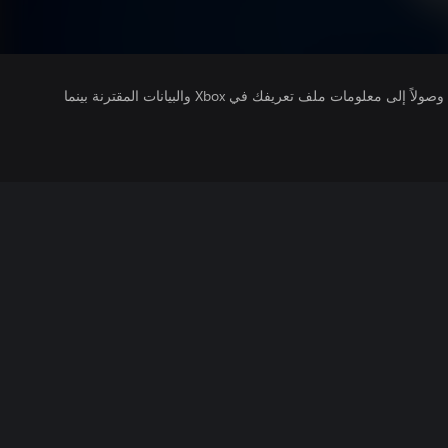
يتلقى ناشرو الألعاب التي تقوم بتشغيلها وصولاً إلى معلومات ملف تعريفك في Xbox والبيانات المقترنة بينما