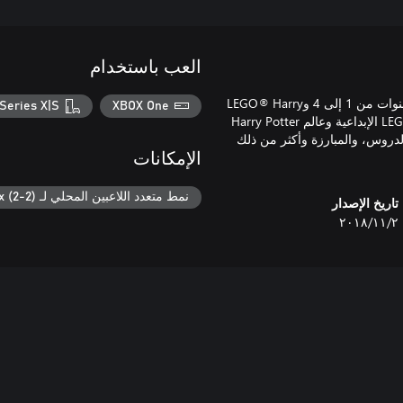
العب باستخدام
LEGO® Harry Potter™ Collection توفر LEGO® Harry Potter™: السنوات من 1 إلى 4 وLEGO® Harry
Series X|S
XBOX One
Potter™: السنوات من 5 إلى 7 بالتعديل! يجمع هذا التجميع بين براعة LEGO الإبداعية وعالم Harry Potter
الدروس، والمبارزة وأكثر من ذلك
الإمكانات
نمط متعدد اللاعبين المحلي لـ Xbox (2-2)
تاريخ الإصدار
٢‏/١١‏/٢٠١٨