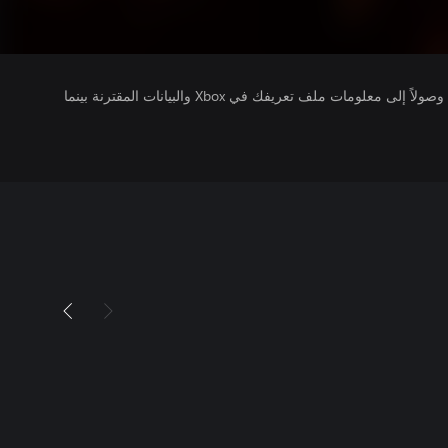
يتلقى ناشرو الألعاب التي تقوم بتشغيلها وصولاً إلى معلومات ملف تعريفك في Xbox والبيانات المقترنة بينما