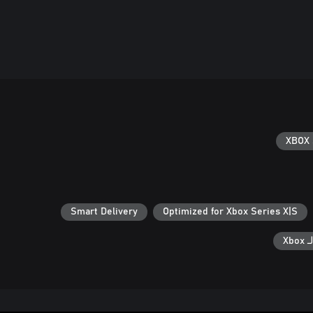
XBOX 
Smart Delivery
Optimized for Xbox Series X|S
Xb