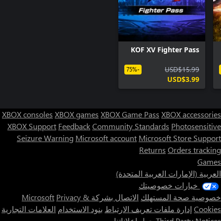
KOF XV Fighter Pass
USD$15.99
-75%
USD$3.99
XBOX consoles
XBOX games
XBOX Game Pass
XBOX accessories
XBOX Support
Feedback
Community Standards
Photosensitive
Seizure Warning
Microsoft account
Microsoft Store Support
Returns
Orders tracking
Games
العربية (الإمارات العربية المتحدة)
خيارات خصوصيتك
خصوصية صحة المستهلك
الاتصال بشركة Microsoft
Privacy &
Cookies
إدارة ملفات تعريف الارتباط
بنود الاستخدام
العلامات التجارية
Third Party Notices
حول إعلاناتنا