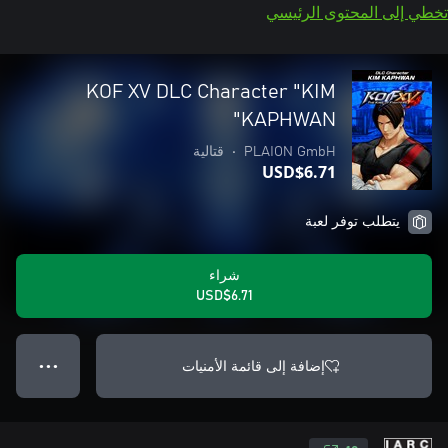
تخطي إلى المحتوى الرئيسي
KOF XV DLC Character "KIM
KAPHWAN"
PLAION GmbH
•
قتالية
USD$6.71
يتطلب توفر لعبة
شراء
USD$6.71
إضافة إلى قائمة الأمنيات
● ● ●