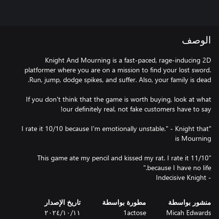
الوصف
Knight And Mourning is a fast-paced, rage-inducing 2D
platformer where you are on a mission to find your lost sword.
If you don't think that the game is worth buying, look at what
"I rate it 10/10 because I'm emotionally unstable." - Knight that
"This game ate my pencil and kissed my rat. I rate it 11/10
- Indecisive Knight
منشور بواسطة
مطورة بواسطة
تاريخ الإصدار
Micah Edwards
1actose
١١‏/١٠‏/٢٠٢٤