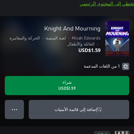
تخطي إلى المحتوى الرئيسي
Knight And Mourning
Micah Edwards
•
لعبة المنصة
•
الحركة والمغامرة
•
العائلة والأطفال
USD$1.59
1 من اللغات المدعمة
شراء
USD$1.59
إضافة إلى قائمة الأمنيات
● ● ●