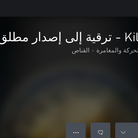
ر مطلق
لحركة والمغامرة
•
القناص
● ● ●