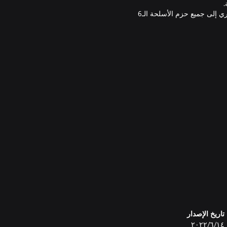
البطاقة الموسمية لترسانة الأسلحة رقم 2 التي توفر إمكانية وصول فوري إلى جميع حزم الأسلحة الـ6
تاريخ الإصدار
١٤‏/٦‏/٢٠٢٢