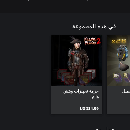
في هذه المجموعة
ميل
حزمة تجهيزات ويتش
هانتر
USD$4.99
يعمل مع