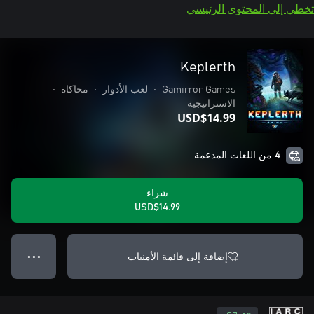
تخطي إلى المحتوى الرئيسي
Keplerth
Gamirror Games
•
لعب الأدوار
•
محاكاة
•
الاستراتيجية
USD$14.99
4 من اللغات المدعمة
شراء
USD$14.99
إضافة إلى قائمة الأمنيات
● ● ●