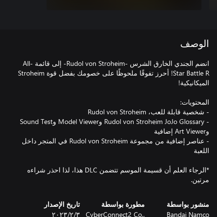
الوصف
انضم الجندي الخارق الشرس -Rudol von Stroheim- إلى قائمة All-
Star Battle R! أحرز تفوقًا ملحوظًا على خصومك بفضل قوة Stroheim
- Rudol von Stroheim JoJo Glossary وModel Viewer وSound Test
- عناصر إضافية من مجموعة Rudol von Stroheim في المتجر داخل
*الرجاء العلم أن قسيمة الموسم تتضمن DLC هذا، لذا احذر شراءه
مرتين.
منشور بواسطة
مطورة بواسطة
تاريخ الإصدار
Bandai Namco
CyberConnect2 Co.,
٣‏/٢‏/٢٠٢٣