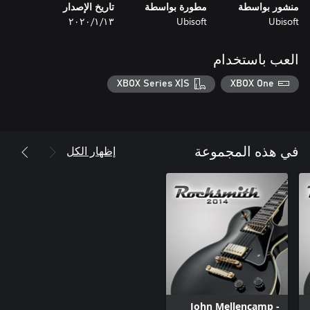
منشور بواسطة
مطورة بواسطة
تاريخ الإصدار
Ubisoft
Ubisoft
١٣‏/١‏/٢٠٢٠
العب باستخدام
XBOX Series X|S
XBOX One
إظهار الكل
في هذه المجموعة
John Mellencamp -