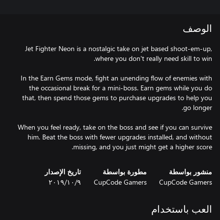
الوصف
Jet Fighter Neon is a nostalgic take on jet based shoot-em-up,
In the Earn Gems mode, fight an unending flow of enemies with
the occasional break for a mini-boss. Earn gems while you do
that, then spend those gems to purchase upgrades to help you
When you feel ready, take on the boss and see if you can survive
him. Beat the boss with fewer upgrades installed, and without
missing, and you just might get a higher score.
منشور بواسطة
مطورة بواسطة
تاريخ الإصدار
CupCode Gamers
CupCode Gamers
٩‏/١٠‏/٢٠١٩
العب باستخدام