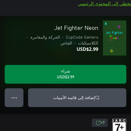
تخطي إلى المحتوى الرئيسي
Jet Fighter Neon
CupCode Gamers
•
الحركة والمغامرة
•
الكلاسيكيات
•
القناص
USD$2.99
شراء
USD$2.99
إضافة إلى قائمة الأمنيات
● ● ●
7+