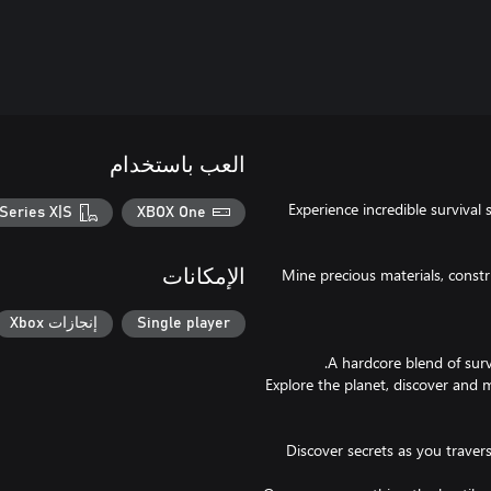
العب باستخدام
Experience incredible survival
Series X|S
XBOX One
Mine precious materials, constr
الإمكانات
Single player
إنجازات Xbox
* Explore the planet, discover an
* Discover secrets as you trave