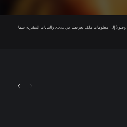
يتلقى ناشرو الألعاب التي تقوم بتشغيلها وصولاً إلى معلومات ملف تعريفك في Xbox والبيانات المقترنة بينما