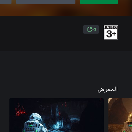
3+
المعرض