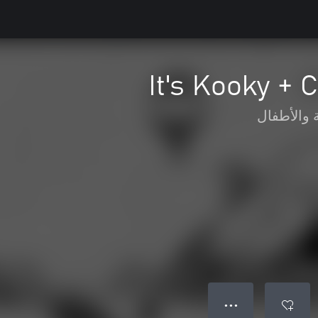
It's Kooky +
ة والأطفال
● ● ●