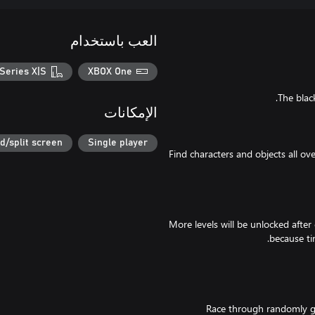
العب باستخدام
Series X|S
XBOX One
الإمكانات
d/split screen
Single player
Find characters and objects all ov
More levels will be unlocked after 
Race through randomly ge