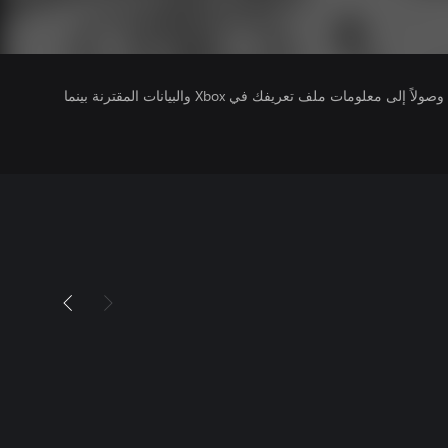
يتلقى ناشرو الألعاب التي تقوم بتشغيلها وصولاً إلى معلومات ملف تعريفك في Xbox والبيانات المقترنة بينما