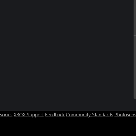
sories
XBOX Support
Feedback
Community Standards
Photosens