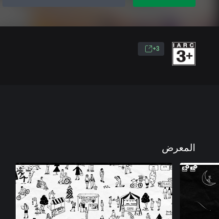
3+
المعرض