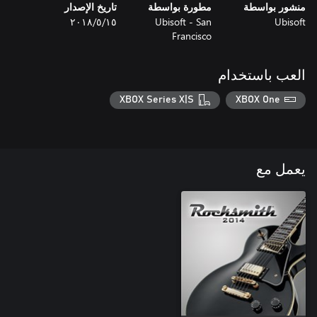
منشور بواسطة
مطورة بواسطة
تاريخ الإصدار
Ubisoft
Ubisoft - San
١٥‏/٥‏/٢٠١٨
Francisco
العب باستخدام
XBOX Series X|S
XBOX One
يعمل مع