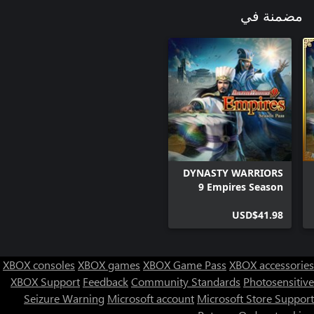
مضمنة في
DYNASTY WARRIORS
9 Empires Season
Pass
USD$41.98
XBOX consoles
XBOX games
XBOX Game Pass
XBOX accessories
XBOX Support
Feedback
Community Standards
Photosensitive
Seizure Warning
Microsoft account
Microsoft Store Support