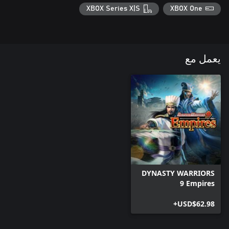
XBOX Series X|S
XBOX One
يعمل مع
DYNASTY WARRIORS
9 Empires
USD$62.98+