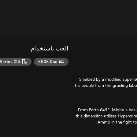
العب باستخدام
Series X|S
XBOX One
Shielded by a modified super s
his people from the grueling lab
From Earth 6492, Mightus has c
this dimension utilizes Hypercor