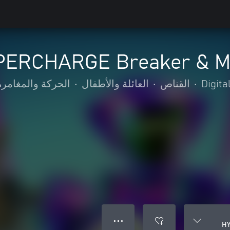
PERCHARGE Breaker & Mi
Digita
•
القناص
•
العائلة والأطفال
•
الحركة والمغامرة
● ● ●
HY