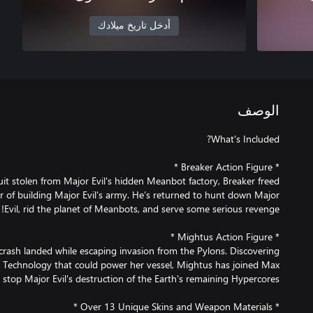
أدخل تاريخ ميلادك
الوصف
uit stolen from Major Evil's hidden Meanbot factory, Breaker freed
or of building Major Evil's army. He’s returned to hunt down Major
rash landed while escaping invasion from the Pylons. Discovering
e Technology that could power her vessel, Mightus has joined Max