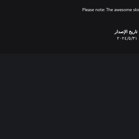
Please note: The awesome skin
تاريخ الإصدار
٣١‏/٥‏/٢٠٢٤