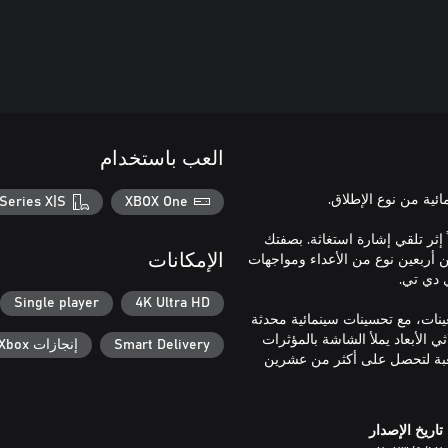
العب باستخدام
Series X|S
XBOX One
جه تهديداً مجهولاً إثر تلقي إشارة استغاثة. بصفتك
ن أربعين نوع من الأعداء ومواجهات
الإمكانات
Single player
4K Ultra HD
ة بالتسعينات، مع تحسينات سينمائية محدثة
الأبعاد يملأ الشاشة بالمؤثرات
Smart Delivery
إنجازات Xbox
للعبة لتحصل على أكثر من عشرين
تاريخ الإصدار