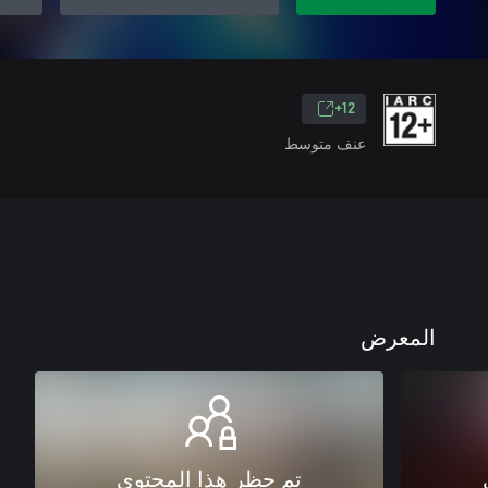
12+
عنف متوسط
المعرض
تم حظر هذا المحتوى