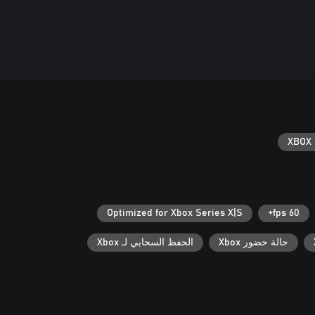
XBOX 
Optimized for Xbox Series X|S
60 fps+
حالة حضور Xbox
الحفظ السحابي لـ Xbox