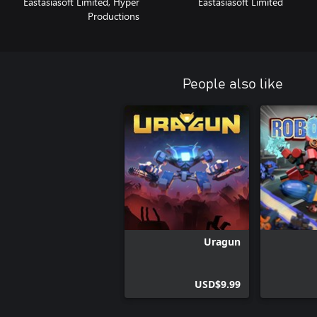
Eastasiasoft Limited, Hyper
Eastasiasoft Limited
Productions
People also like
Uragun
USD$9.99