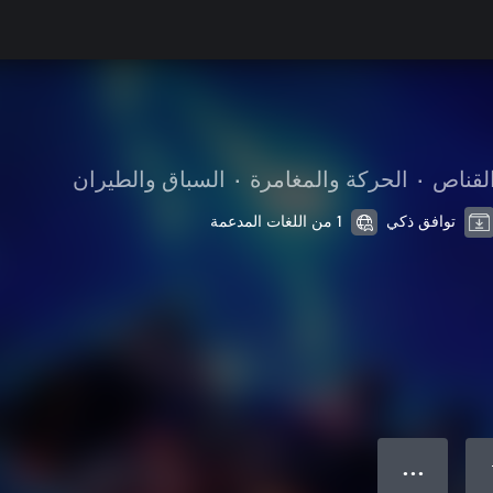
لقناص
•
الحركة والمغامرة
•
السباق والطيران
توافق ذكي
1 من اللغات المدعمة
● ● ●