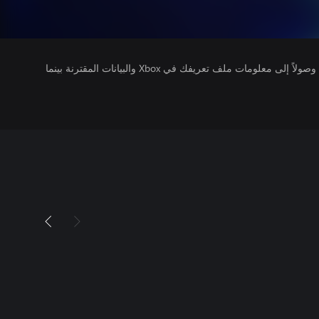
يتلقى ناشرو الألعاب التي تقوم بتشغيلها وصولاً إلى معلومات ملف تعريفك في Xbox والبيانات المقترنة بينما