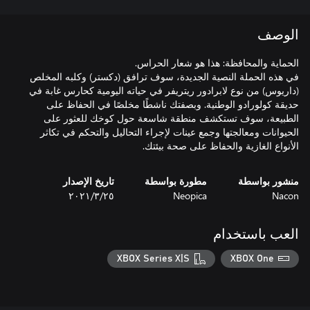
الوصف
في هذه الحملة النصية الجديدة، سوف ترافق (دكستر) وكلبه المخلص
(داريوس) من نوع لابرادور ريتريفر في حياته اليومية كحارس غابة في
حديقة كولورادو الوطنية. وبصفتك ناشطًا مخلصًا في الحفاظ على
الطبيعة، سوف تستكشف منطقة شاسعة حول كوخك للعثور على
الحيوانات ومعالجتها وجمع عينات لإجراء التحاليل والتحكم في تكاثر
الأنواع الغازية والحفاظ على صحة بيئتك.
منشور بواسطة
مطورة بواسطة
تاريخ الإصدار
Nacon
Neopica
٢٥‏/٣‏/٢٠٢١
العب باستخدام
XBOX Series X|S
XBOX One