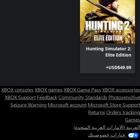
Hunting Simulator 2:
Elite Edition
USD$49.99+
XBOX consoles
XBOX games
XBOX Game Pass
XBOX accessories
XBOX Support
Feedback
Community Standards
Photosensitive
Seizure Warning
Microsoft account
Microsoft Store Support
Returns
Orders tracking
Games
العربية (الإمارات العربية المتحدة)
خيارات خصوصيتك