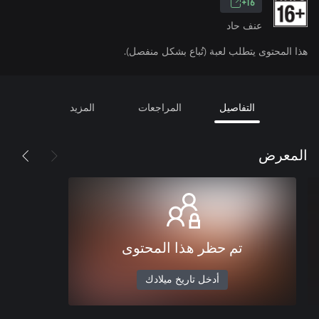
16+
عنف حاد
هذا المحتوى يتطلب لعبة (تُباع بشكل منفصل).
التفاصيل
المراجعات
المزيد
المعرض
تم حظر هذا المحتوى
أدخل تاريخ ميلادك