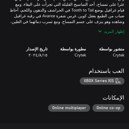
عثرا على تمساح، أحد التماسيح القليلة التي تجرأت على البقاء. ومع
قيام غرافيل بوضع Tooth to Tail في الحراشف والدهون واللحم، أحاط
ضباب من الطمع بعقل كوين. غرس شفرة Avarice في رقبة غرافيل
وشاهده وهو ينزف على جسم التمساح. ومع تسرب دمائهما في الطين،
ارتدى كوين جلد الوحش: شعار الانتصار والخيانة. بما يتوافق تمامًا مع
إظهار المزيد
اتحاد الصيادين الأمريكي، تغذي بيئات Bayou المتوحشة شهوة القتل
بدم بارد لدى كوين.
منشور بواسطة
مطورة بواسطة
تاريخ الإصدار
Crytek
Crytek
١٥‏/٨‏/٢٠٢٤
العب باستخدام
XBOX Series X|S
الإمكانات
Online multiplayer
Online co-op