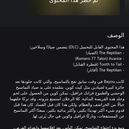
تم حظر هذا المحتوى
الوصف
كانت Bayou في وقت سابق تعج بالتماسيح، والتي كانت جلودها تعد
جائزة كبيرة لصيادين مثل كيث كوين. بتتلمذه على يد صياد التماسيح
الوحشي والطموح فرانك غرافيل، تمكن كوين من الحصول على لحم
وجلد هذه الفريسة البدائية. كلا الرجلان استمتع بثروته، وقد تركا خلفهما
جبالًا من الحراشف والعظام. ولكن هذا كان قبل الفساد. كان هذا قبل
قدوم شيء أكثر تهديدًا بكثير، وأكثر بدائية بكثير، مبعدًا أكثر التماسيح
ومع بدء اختفاء التماسيح، تمكن اليأس. بعد إفلاسهما وانعدام الفرص،