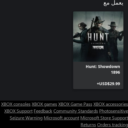
يعمل مع
Hunt: Showdown
1896
USD$29.99+
XBOX consoles
XBOX games
XBOX Game Pass
XBOX accessories
XBOX Support
Feedback
Community Standards
Photosensitive
Seizure Warning
Microsoft account
Microsoft Store Support
Returns
Orders tracking