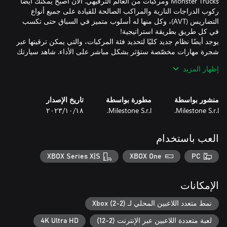
Monster Trucks ومركبات من العالم الترفيهي. الآن أصبح يمكنك أيضًا
ركوب الدراجات النارية والمراكب الصالحة للقيادة على جميع أنواع
التضاريس (AVT)، وكل منها له أسلوب متميز في السباق حتى تكسب
يوجد أيضًا نظام جديد كليًا لتحديد فئة المركبات، والتي يمكن ترقيتها عبر
شجرة مهارات مخصّصة ستؤثر بشكل مباشر على الأداء. شاهد سيارتك
إظهار المزيد
سواء كان فناء المنزل في إحدى الضواحي أو ملعب غولف صغير بقرية
منشور بواسطة
مطورة بواسطة
تاريخ الإصدار
Milestone S.r.l.
Milestone S.r.l.
١٨‏/١٠‏/٢٠٢٣
استكشِف 5 مواقع جديدة كليًا، وتعرّف على كل خباياها، وستشعر
الأراضي الجديدة هي مدخل جديد رائع ستجعل سباقاتك مثيرة أكثر
العب باستخدام
وتشكل المزيد من التحديات. ستؤثر الحشائش والرمال وغيرها بشكلٍ
مباشر على طريقة معالجة المركبة. تذكّر هذه المعلومة عندما تختار
XBOX Series X|S
XBOX One
PC
الإمكانات
قبل أن تذهل الخصوم بالانتصار الرائع، اتركهم عاجزين عن الكلام
بحركات جديدة ومجنونة! بالإضافة إلى الانجراف و Boost، الآن يمكنك
نمط متعدد اللاعبين المحلي لـ Xbox (2-2)
التفاخر بالاندفاع الجانبي والوثب الفردي والمزدوج. استخدم هذه
لعبة متعددة اللاعبين عبر الإنترنت (2-12)
4K Ultra HD
المهارات بحكمة وفي الوقت المناسب لتتصادم بأعدائك وتُبعدهم عن