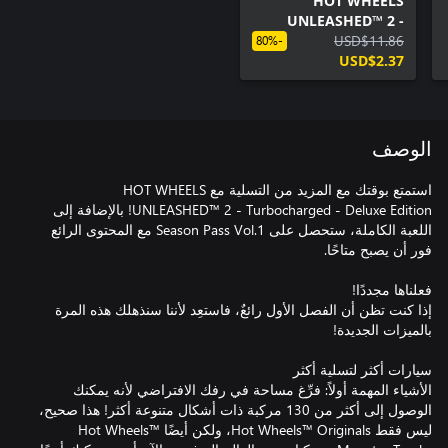
HOT WHEELS
UNLEASHED™ 2 -
Made in Italy
USD$11.86
-80%
Expansion Pack
USD$2.37
الوصف
استمتع بوقتك مع المزيد من التسلية مع HOT WHEELS
UNLEASHED™ 2 - Turbocharged - Deluxe Edition! بالإضافة إلى
اللعبة الكاملة، ستحصل على Season Pass Vol.1 مع المحتوى الرائع
إذا كنت تظن أن الفصل الأول رائعٌ، فاستعِد لأننا سنذهلك هذه المرة
الأشياء المهمة أولاً: فرِّغ مساحة في رفك الافتراضي لأنه يمكنك
الوصول إلى أكثر من 130 مركبة ذات أشكال متنوعة أكثر! هذا صحيح،
ليس فقط Hot Wheels™ Originals، ولكن أيضًا Hot Wheels™