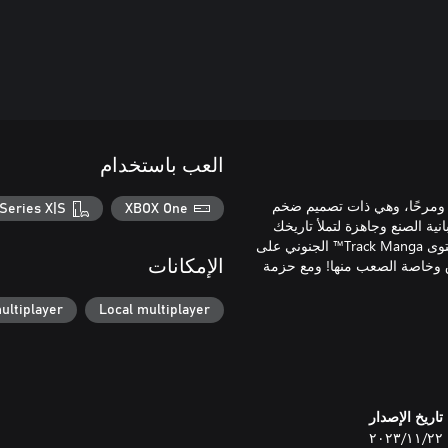
العب باستخدام
نًا ومرحًا، وهي ذات تصميم ضخم
Series X|S
XBOX One
سريعة وضخمة يابانية الصنع وجاهزة لتملأ تاريخك
بالكثير من النجاحات والانتصارات العظيمة. لا توجد سيارة في نفس مستوى Track Manga™ الجنوني على
™ هي سيارة صُنعت للطرق وخاصة الصعب منها! ومع حزمة
الإمكانات
ultiplayer
Local multiplayer
تاريخ الإصدار
٢٢‏/١١‏/٢٠٢٣