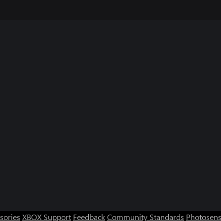
sories
XBOX Support
Feedback
Community Standards
Photosens