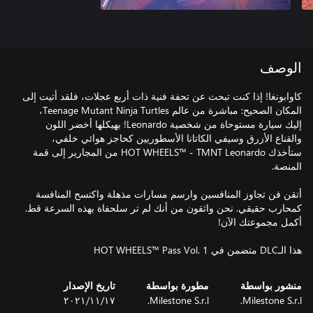
الوصف
كاوابونغا! إذا كنت تبحث عن تحفة فنية ذات أربع عجلات، فلقد أتيت إلى
المكان الصحيح: مباشرة من عالم Teenage Mutant Ninja Turtles،
إليك سيارة مستوحاة من شخصية Leonardo! بهيكلها أخضر اللون
والقناع الأزرق وسيفي الكاتانا الأسطوريين كحاجز هوائي خلفي،
ستأخذك HOT WHEELS™ - TMNT Leonardo من المجارير إلى قمة
أتقن فن تجاوز المنافسين وارسم مسارات مذهلة واكتسح المنافسة
كمحارب حقيقي. نحن واثقون من أنك لم تر سلحفاة بهذه السرعة قط.
هذا الـDLC متضمن في HOT WHEELS™ Pass Vol. 1
منشور بواسطة
مطورة بواسطة
تاريخ الإصدار
Milestone S.r.l.
Milestone S.r.l.
١٧‏/١١‏/٢٠٢١