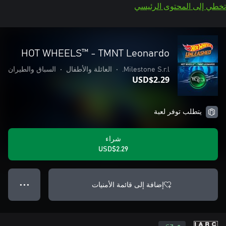
تخطي إلى المحتوى الرئيسي
HOT WHEELS™ - TMNT Leonardo
Milestone S.r.l.
•
العائلة والأطفال
•
السباق والطيران
USD$2.29
يتطلب توفر لعبة
شراء
USD$2.29
إضافة إلى قائمة الأمنيات
● ● ●