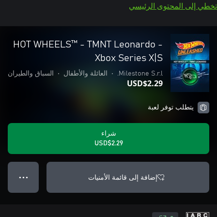
تخطي إلى المحتوى الرئيسي
HOT WHEELS™ - TMNT Leonardo -
Xbox Series X|S
Milestone S.r.l.
•
العائلة والأطفال
•
السباق والطيران
USD$2.29
يتطلب توفر لعبة
شراء
USD$2.29
إضافة إلى قائمة الأمنيات
● ● ●