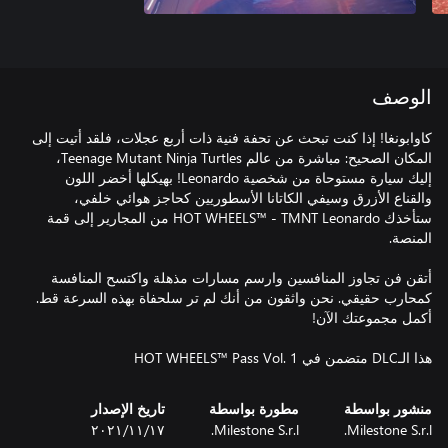
الوصف
كاوابونغا! إذا كنت تبحث عن تحفة فنية ذات أربع عجلات، فلقد أتيت إلى
المكان الصحيح: مباشرة من عالم Teenage Mutant Ninja Turtles،
إليك سيارة مستوحاة من شخصية Leonardo! بهيكلها أخضر اللون
والقناع الأزرق وسيفي الكاتانا الأسطوريين كحاجز هوائي خلفي،
ستأخذك HOT WHEELS™ - TMNT Leonardo من المجارير إلى قمة
أتقن فن تجاوز المنافسين وارسم مسارات مذهلة واكتسح المنافسة
كمحارب حقيقي. نحن واثقون من أنك لم تر سلحفاة بهذه السرعة قط.
هذا الـDLC متضمن في HOT WHEELS™ Pass Vol. 1
منشور بواسطة
مطورة بواسطة
تاريخ الإصدار
Milestone S.r.l.
Milestone S.r.l.
١٧‏/١١‏/٢٠٢١