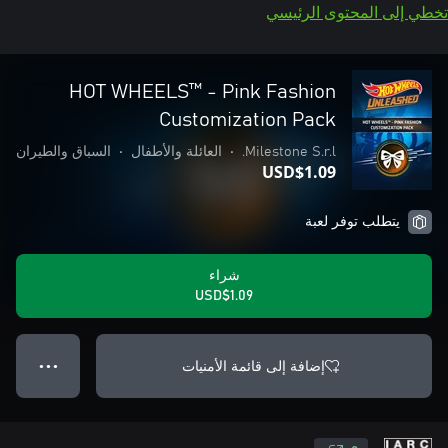
تخطي إلى المحتوى الرئيسي
HOT WHEELS™ - Pink Fashion
Customization Pack
Milestone S.r.l.
•
العائلة والأطفال
•
السباق والطيران
USD$1.09
يتطلب توفر لعبة
شراء
USD$1.09
إضافة إلى قائمة الأمنيات
● ● ●