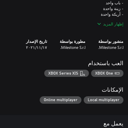
إظهار المزيد
منشور بواسطة
مطورة بواسطة
تاريخ الإصدار
Milestone S.r.l.
Milestone S.r.l.
١٧‏/١١‏/٢٠٢١
هذا الـDLC متضمن في HOT WHEELS™ Pass Vol. 1
العب باستخدام
XBOX Series X|S
XBOX One
الإمكانات
Online multiplayer
Local multiplayer
يعمل مع