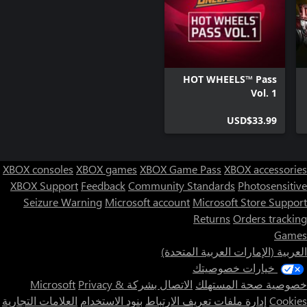
HOT WHEELS™ Pass
Vol. 1
USD$33.99
XBOX consoles
XBOX games
XBOX Game Pass
XBOX accessories
XBOX Support
Feedback
Community Standards
Photosensitive
Seizure Warning
Microsoft account
Microsoft Store Support
Returns
Orders tracking
Games
العربية (الإمارات العربية المتحدة)
خيارات خصوصيتك
خصوصية صحة المستهلك
الاتصال بشركة Microsoft
Privacy &
Cookies
إدارة ملفات تعريف الارتباط
بنود الاستخدام
العلامات التجارية