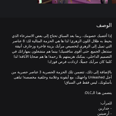
الوصف
إذا أغضبك خصومك، ربما بعد السباق تحتاج إلى بعض الاسترخاء الذي
يحيط به ظلال اللون الزهري! لذا ها هي الحزمة المثالية لك: 8 عناصر
التي تميل إلى الزهري لتخصيص مرآبك بزينة فاخرة وزخارف أنيقة
ستذهل الجميع. حتى أقوى منافسيك! بينما هم منشغلون بمهاراتك في
التصميم الداخلي، يمكنك هزيمتهم بلا رحمة! ها هم ضحايا الأناقة! لذا
بالإضافة إلى ذلك، تتضمن تلك الحزمة الحصرية 3 عناصر حصرية من
أجل Unleashed واجهتك، مع أيقونة وعلامة وخلفية مخصصة! تباهى