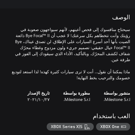
الوصف
سيحتاج منافسوك إلى فحص أعينهم، لأنهم سيواجهون صعوبة في
رؤيتك وأنت تتخطاهم بكل سرعتك! لا عجب أن Bye Focal™ II ذائعة
الصيت بأنها أحد أسرع السيارات على الإطلاق. لن تصدق عيناك، Bye
Focal™ II خيال حقيقي: تصميم جريء ولون مزدوج وغطاء محرّك
شفاف لكشف المحرّك. وبالتأكيد، الأداء الذي سيقودك إلى الفوز في
ماذا يمكننا أن نقول… أنت لا ترى سيارات كثيرة كهذه! لذا استعد لتوديع
خصومك والترحيب بخط النهاية!
منشور بواسطة
مطورة بواسطة
تاريخ الإصدار
Milestone S.r.l.
Milestone S.r.l.
٢٧‏/١٠‏/٢٠٢١
العب باستخدام
XBOX Series X|S
XBOX One